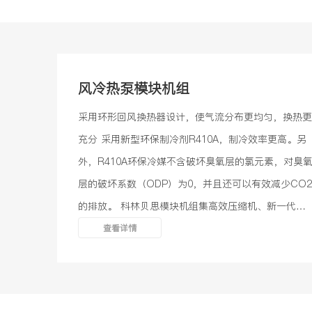
风冷热泵模块机组
采用环形回风换热器设计，使气流分布更均匀，换热更
充分 采用新型环保制冷剂R410A，制冷效率更高。另
外，R410A环保冷媒不含破坏臭氧层的氯元素，对臭
层的破坏系数（ODP）为0，并且还可以有效减少CO2
的排放。 科林贝思模块机组集高效压缩机、新一代高
效换热系统、高精度电子膨胀阀等专业部件于一体，使
查看详情
得全系列机组COP均达到国家一级能效指标，获得国
家节能产品认证。