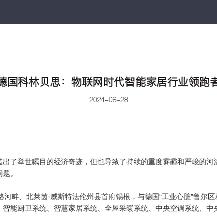
德国科林贝思：物联网时代智能家居行业领跑
2024-08-28
造出了举世瞩目的经济奇迹，但也导致了持续的重度雾霾和严峻的河
问题。
锡格河畔、北莱茵-威斯特法伦州县首府锡根，与德国“工业心脏”鲁尔
、智能厨卫系统、智慧家居系统、全屋采暖系统、中央空调系统、中