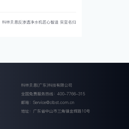
！科林贝思反渗透净水机匠心智造 实至名归
科林贝思(广东)科技有限公司
全国免费服务热线：400-7766-315
邮箱：Service@clbst.com.cn
地址：广东省中山市三角镇金辉路10号